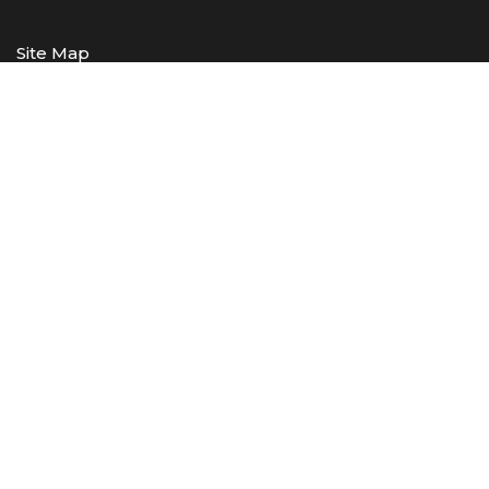
Site Map
Datenschutz
Impressum
Kontakt
info@baukunst-muenster.de
Telefon:
0251 – 53 408 129
Mobil:
0173 – 95 25 696
So erreichen Sie uns